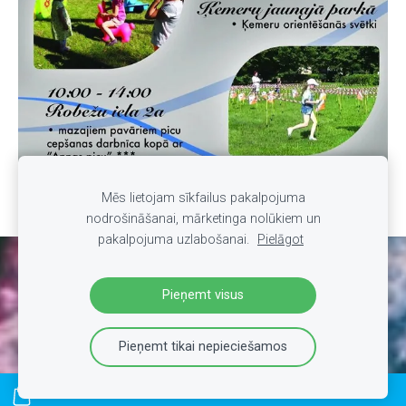
ĶEMERU KOPIENAS SVĒTKI 2021
Mēs lietojam sīkfailus pakalpojuma
nodrošināšanai, mārketinga nolūkiem un
pakalpojuma uzlabošanai.
Pielāgot
Sīkdatnes
Pieņemt visus
Pieņemt tikai nepieciešamos