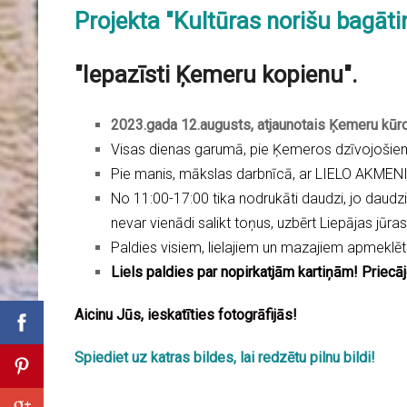
Projekta "Kultūras norišu bagā
"Iepazīsti Ķemeru kopienu".
2023.gada 12.augusts, atjaunotais Ķemeru kūro
Visas dienas garumā, pie Ķemeros dzīvojošie
Pie manis, mākslas darbnīcā, ar LIELO AKMENI 
No 11:00-17:00 tika nodrukāti daudzi, jo daudzi
nevar vienādi salikt toņus, uzbērt Liepājas jūras
Paldies visiem, lielajiem un mazajiem apmeklētā
Liels paldies par nopirkatjām kartiņām! Priecāj
Aicinu Jūs, ieskatīties fotogrāfijās!
Spiediet uz katras bildes, lai redzētu pilnu bildi!