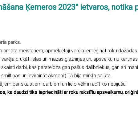
tināšana Ķemeros 2023" ietvaros, notik
rta parks.
m amata meistariem, apmeklētāji varēja iemēģināt roku dažādas
varēja drukāt lielas un mazas glezniņas un, apsveikumu kartiņas
 skaisti darbi, kas parsteidza gan pašus dalībniekus, gan arī mani
 smiltiņas un ievirpināt akmeni:) Tā bija mirkļa sajūta.
jiem par skaistiem darbiem un lielo vēlmi radīt ko nebijušu!
os, ka daudzi tiks iepriecināti ar roku rakstītu apsveikumu, oriģi