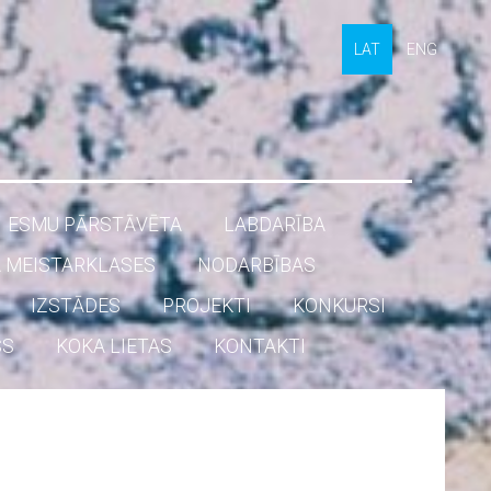
LAT
ENG
ESMU PĀRSTĀVĒTA
LABDARĪBA
 MEISTARKLASES
NODARBĪBAS
IZSTĀDES
PROJEKTI
KONKURSI
SS
KOKA LIETAS
KONTAKTI