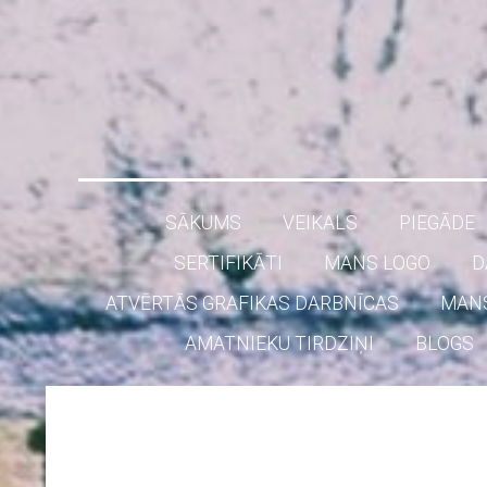
SĀKUMS
VEIKALS
PIEGĀDE
SERTIFIKĀTI
MANS LOGO
D
ATVĒRTĀS GRAFIKAS DARBNĪCAS
MAN
AMATNIEKU TIRDZIŅI
BLOGS