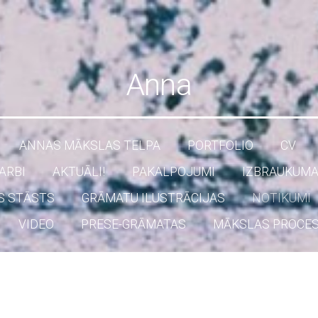
Anna
ANNAS MĀKSLAS TELPA
PORTFOLIO
CV
ARBI
AKTUĀLI!
PAKALPOJUMI
IZBRAUKUMA
S STĀSTS
GRĀMATU ILUSTRĀCIJAS
NOTIKUMI
VIDEO
PRESE-GRĀMATAS
MĀKSLAS PROCE