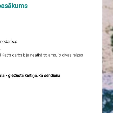
a pasākums
 nodarbes.
.
! Katrs darbs bija neatkārtojams, jo divas reizes
nālā - gleznotā kartiņā, kā sendienā