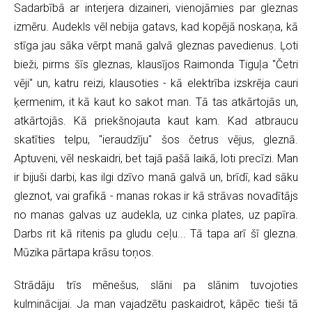
Sadarbībā ar interjera dizaineri, vienojāmies par gleznas
izmēru. Audekls vēl nebija gatavs, kad kopējā noskaņa, kā
stīga jau sāka vērpt manā galvā gleznas pavedienus. Ļoti
bieži, pirms šīs gleznas, klausījos Raimonda Tiguļa "Četri
vēji" un, katru reizi, klausoties - kā elektrība izskrēja cauri
ķermenim, it kā kaut ko sakot man. Tā tas atkārtojās un,
atkārtojās. Kā priekšnojauta kaut kam. Kad atbraucu
skatīties telpu, "ieraudzīju" šos četrus vējus, gleznā.
Aptuveni, vēl neskaidri, bet tajā pašā laikā, loti precīzi. Man
ir bijuši darbi, kas ilgi dzīvo manā galvā un, brīdī, kad sāku
gleznot, vai grafikā - manas rokas ir kā strāvas novadītājs
no manas galvas uz audekla, uz cinka plates, uz papīra.
Darbs rit kā ritenis pa gludu ceļu... Tā tapa arī šī glezna.
Mūzika pārtapa krāsu toņos.
Strādāju trīs mēnešus, slāni pa slānim tuvojoties
kulminācijai. Ja man vajadzētu paskaidrot, kāpēc tieši tā