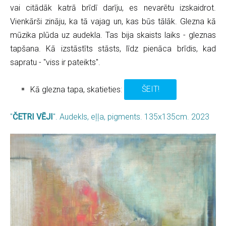
vai citādāk katrā brīdī darīju, es nevarētu izskaidrot.
Vienkārši zināju, ka tā vajag un, kas būs tālāk. Glezna kā
mūzika plūda uz audekla. Tas bija skaists laiks - gleznas
tapšana. Kā izstāstīts stāsts, līdz pienāca brīdis, kad
sapratu - "viss ir pateikts".
Kā glezna tapa, skatieties
:
ŠEIT!
"
ČETRI VĒJI
". Audekls, eļļa, pigments. 135x135cm. 2023