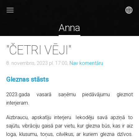
Anna
"ČETRI VĒJI"
8. novembris, 2023 pl. 17:00,
Nav komentāru
Gleznas stāsts
2023.gada vasarā saņēmu piedāvājumu gleznot
interjeram.
Aizbraucu, apskatīju interjeru. Iekodēju savā apziņā to
sajūtu, vibrāciju gaisā par vietu, kur glezna būs, kas ir aiz
loga, klusumu, toņus, cilvēkus, ar kuriem glezna dzīvos.