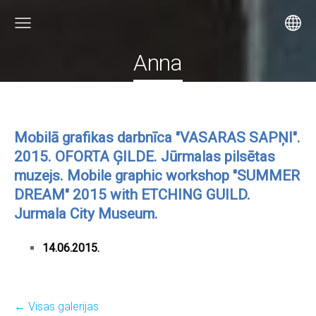
Anna
Mobilā grafikas darbnīca "VASARAS SAPŅI".
2015. OFORTA ĢILDE. Jūrmalas pilsētas
muzejs. Mobile graphic workshop "SUMMER
DREAM" 2015 with ETCHING GUILD.
Jurmala City Museum.
14.06.2015.
Visas galerijas