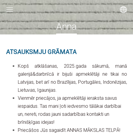
Anna
ATSAUKSMJU GRĀMATA
Kopš atklāšanas, 2025.gada sākumā, manā
galerijā&darbnīcā ir bijuši apmeklētāji ne tikai no
Latvijas, bet arī no Brazīlijas, Portugāles, Indonēzijas,
Lietuvas, Igaunijas.
Vienmēr priecājos, ja apmeklētāji ieraksta savus
iespaidus. Tas mani ļoti iedvesmo tālākai darbībai
un, nereti, rodas jauni sadarbības kontakti un
brīnišķīgas idejas!
Priecāšos Jūs sagaidīt ANNAS MĀKSLAS TELPĀ!