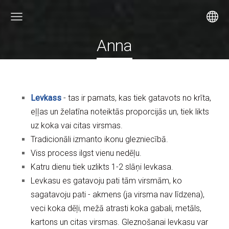
Anna
Levkass
- tas ir pamats, kas tiek gatavots no krīta,
eļļas un želatīna noteiktās proporcijās un, tiek likts
uz koka vai citas virsmas.
Tradicionāli izmanto ikonu glezniecībā.
Viss process ilgst vienu nedēļu.
Katru dienu tiek uzlikts 1-2 slāņi levkasa.
Levkasu es gatavoju pati tām virsmām, ko
sagatavoju pati - akmens (ja virsma nav līdzena),
veci koka dēļi, mežā atrasti koka gabali, metāls,
kartons un citas virsmas. Gleznošanai levkasu var