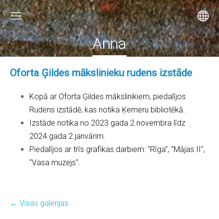
Anna
Oforta Ģildes mākslinieku rudens izstāde
Kopā ar Oforta Ģildes mākslinikiem, piedalījos
Rudens izstādē, kas notika Ķemeru bibliotēkā.
Izstāde notika no 2023.gada 2.novembra līdz
2024.gada 2.janvārim.
Piedalījos ar trīs grafikas darbiem: "Rīga", "Mājas II",
"Vasa muzejs".
Visas galerijas