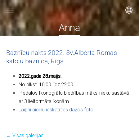
Anna
Baznīcu nakts 2022. Sv.Alberta Romas
katoļu baznīcā, Rīgā.
2022.gada 28.maijs.
No plkst. 10:00 līdz 22:00.
Piedalos Ikonogrāfu biedrības mākslinieku sastāvā
ar 3 lielformāta ikonām.
Laipni aicinu ieskatīties dažos foto!
Visas galerijas