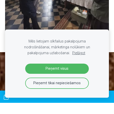
Mēs lietojam sīkfailus pakalpojuma
nodrošināšanai, mārketinga nolūkiem un
pakalpojuma uzlabošanai.
Pielāgot
Sīkdatnes
Pieņemt visus
Pieņemt tikai nepieciešamos