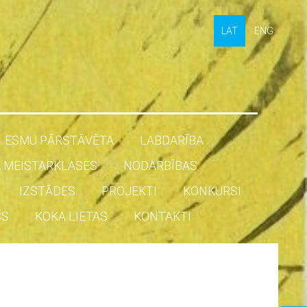
LAT
ENG
ESMU PĀRSTĀVĒTA
LABDARĪBA
 MEISTARKLASES
NODARBĪBAS
IZSTĀDES
PROJEKTI
KONKURSI
SS
KOKA LIETAS
KONTAKTI