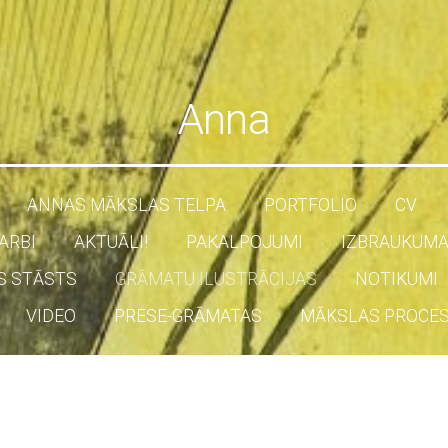
Anna
ANNAS MĀKSLAS TELPA
PORTFOLIO
CV
ARBI
AKTUĀLI!
PAKALPOJUMI
IZBRAUKUMA
S STĀSTS
GRĀMATU ILUSTRĀCIJAS
NOTIKUMI
VIDEO
PRESE-GRĀMATAS
MĀKSLAS PROCE