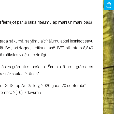
lektējot par šī laika ritējumu ap mani un manī pašā,
ī gada sākumā, saņēmu aicinājumu atkal iesniegt savu
. Bet, arī šogad, netiku atlasē. BET, būt starp 8,849
ā mākslas vidē ir nozīmīgi.
sastāsies grāmatas tapšanai. Šim plakātam - grāmatas
- nāks citas "krāsas"'.
Lkor GiftShop Art Gallery, 2020.gada 20.septembrī.
ptembra 2(10) izdevumā.