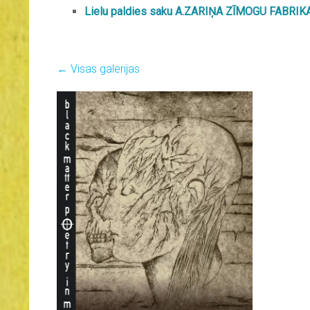
Lielu paldies saku A.ZARIŅA ZĪMOGU FABRIKAI, 
Visas galerijas