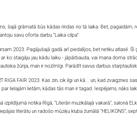
, šajā grāmatā būs kādas rindas no tā laika. Bet, pagaidām, ref
toju savu oforta darbu "Laika cilpa".
rsam 2023. Pagājušajā gadā arī piedalījos, bet netiku atlasē. Š
 ar ko staigāju jau kādu laiku - jāpārbauda, vai mana doma strādā
autiska žūrija, man ir nozīmīgi. Parādīt savus darbus starptautisk
T RIGA FAIR 2023. Kas zin, cik ilgi un kā... un, kad zvaigznes 
 lielajām lietām, kādas tās man ir tagad. Iespējams, nāks laiks 
 izpildījumā notika Rīgā, "Literāri muzikālajā vakarā", salonā E
iepājas literātu un radošo mūziķu kluba žurnālā "HELIKONS", se