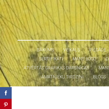
SĀKUMS
VEIKALS
PIEGĀDE
SERTIFIKĀTI
MANS LOGO
D
ATVĒRTĀS GRAFIKAS DARBNĪCAS
MAN
AMATNIEKU TIRDZIŅI
BLOGS