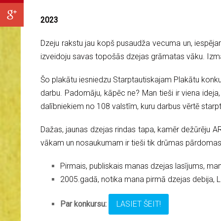
2023
Dzeju rakstu jau kopš pusaudža vecuma un, iespējams
izveidoju savas topošās dzejas grāmatas vāku. Izman
Šo plakātu iesniedzu Starptautiskajam Plakātu konku
darbu. Padomāju, kāpēc ne? Man tieši ir viena ideja,
dalībniekiem no 108 valstīm, kuru darbus vērtē starpt
Dažas, jaunas dzejas rindas tapa, kamēr dežūrēju AR
vākam un nosaukumam ir tieši tik drūmas pārdomas par
Pirmais, publiskais manas dzejas lasījums, manā
2005.gadā, notika mana pirmā dzejas debija, L
Par konkursu:
LASIET ŠEIT!